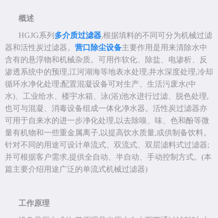
概述
HGJG系列
多介质过滤器
,根据填料的不同可分为机械过滤
器和活性炭过滤器。
营口除尘设备
主要作用是用来清除水中
含有的悬浮物和机械杂质。可用作软化、除盐、电渗析、反
渗透系统中的预理,江河湖海等地表水处理,井水深度处理,冷却
循环水净化处理;配置混凝设备可对生产、生活污废水(中
水)、工业给水、楼宇水箱、泳(浴)池水进行过滤、脱色处理,
也可与混凝、消毒设备组成一体化净水器。活性炭过滤器亦
可用于自来水的进一步净化处理,以去除嗅、味、色和酚等微
量有机物和一些重金属离子,以提高饮水质量,或供制备饮料。
针对不同的用途可设计单流式、双流式、双层滤料式过滤器;
并可根据客户需求,提供全自动、半自动、手动控制方式。(本
篇主要介绍用途广泛的单流式机械过滤器)
工作原理