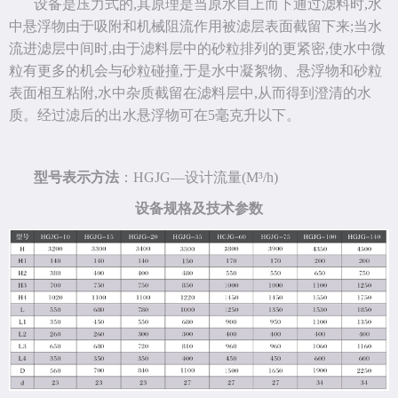
设备是压力式的,其原理是当原水自上而下通过滤料时,水
中悬浮物由于吸附和机械阻流作用被滤层表面截留下来;当水
流进滤层中间时,由于滤料层中的砂粒排列的更紧密,使水中微
粒有更多的机会与砂粒碰撞,于是水中凝絮物、悬浮物和砂粒
表面相互粘附,水中杂质截留在滤料层中,从而得到澄清的水
质。经过滤后的出水悬浮物可在5毫克升以下。
型号表示方法
：HGJG—设计流量(M³/h)
设备规格及技术参数